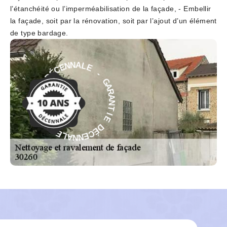
l’étanchéité ou l’imperméabilisation de la façade, - Embellir
la façade, soit par la rénovation, soit par l’ajout d’un élément
de type bardage.
E
-
L
A
G
N
A
N
R
E
A
C
N
É
T
D
I
E
E
D
I
T
É
N
C
A
E
R
N
A
N
G
A
L
-
E