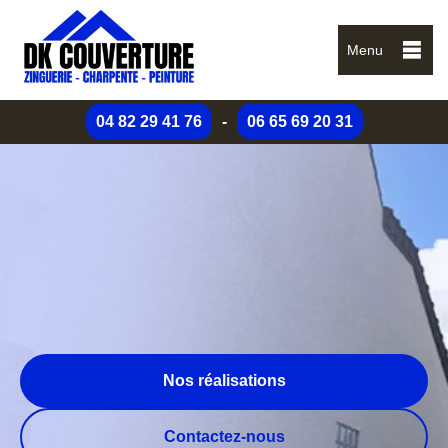
Menu
04 82 29 41 76
-
06 65 69 20 31
Nos réalisations
Contactez-nous