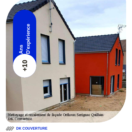
D'expérience
Ans
+10
DK COUVERTURE