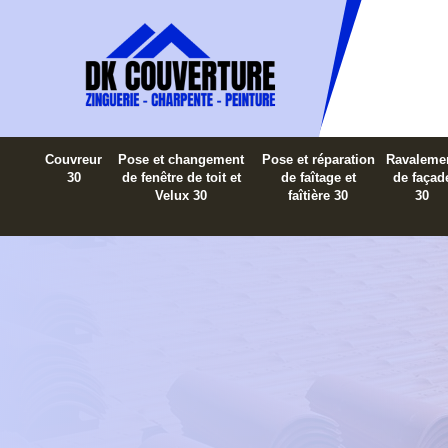
Couvreur
Pose et changement
Pose et réparation
Ravaleme
30
de fenêtre de toit et
de faîtage et
de façad
Velux 30
faîtière 30
30