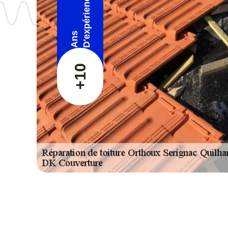
D'expérience
Ans
+10