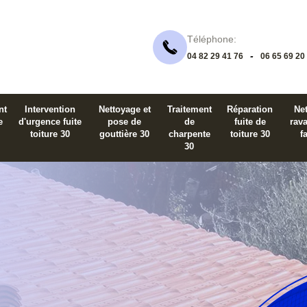
Téléphone:
-
04 82 29 41 76
06 65 69 20
nt
Intervention
Nettoyage et
Traitement
Réparation
Net
e
d'urgence fuite
pose de
de
fuite de
rav
toiture 30
gouttière 30
charpente
toiture 30
f
30