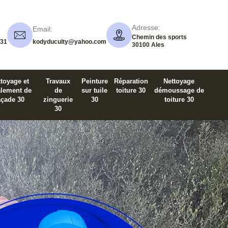
Adresse:
Email:
Chemin des sports
 31
kodyduculty@yahoo.com
30100 Ales
toyage et
Travaux
Peinture
Réparation
Nettoyage
alement de
de
sur tuile
toiture 30
démoussage de
açade 30
zinguerie
30
toiture 30
30