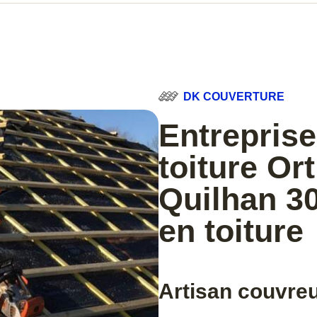
DK COUVERTURE
Entreprise
toiture Or
Quilhan 30
en toiture
Artisan couvreu