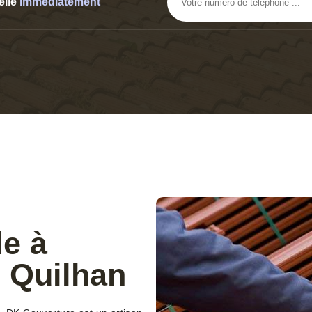
elle
immediatement
le à
 Quilhan