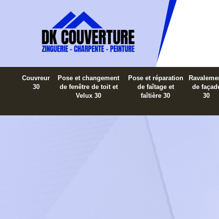
Couvreur
Pose et changement
Pose et réparation
Ravaleme
30
de fenêtre de toit et
de faîtage et
de façad
Velux 30
faîtière 30
30