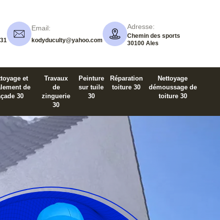
Adresse:
Email:
Chemin des sports
 31
kodyduculty@yahoo.com
30100 Ales
toyage et
Travaux
Peinture
Réparation
Nettoyage
alement de
de
sur tuile
toiture 30
démoussage de
açade 30
zinguerie
30
toiture 30
30