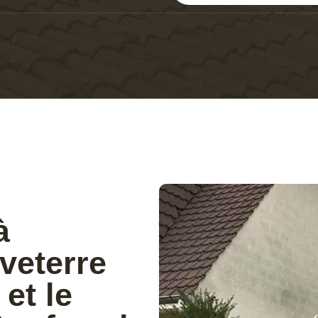
à
uveterre
et le