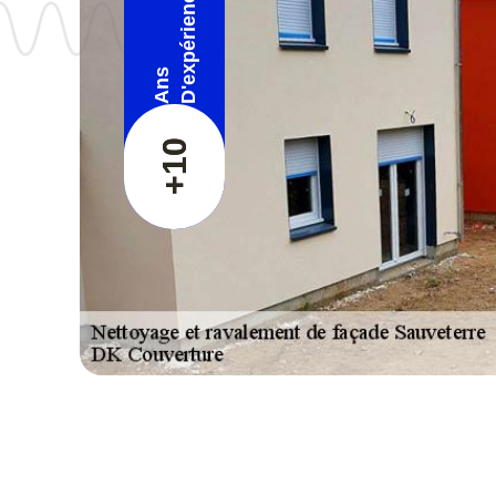
D'expérience
Ans
+10