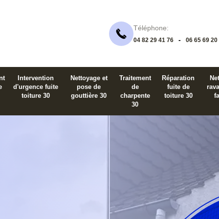
Téléphone:
-
04 82 29 41 76
06 65 69 20
nt
Intervention
Nettoyage et
Traitement
Réparation
Net
e
d'urgence fuite
pose de
de
fuite de
rav
toiture 30
gouttière 30
charpente
toiture 30
f
30