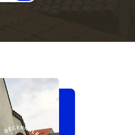
-
E
L
G
A
A
N
R