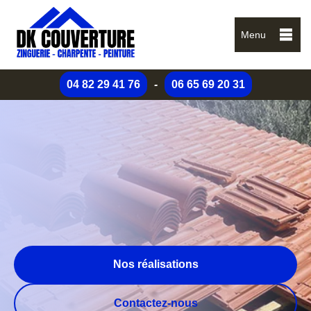
Menu
04 82 29 41 76
-
06 65 69 20 31
Nos réalisations
Contactez-nous