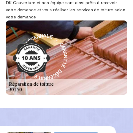
DK Couverture et son équipe sont ainsi prêts à recevoir
votre demande et vous réaliser les services de toiture selon
votre demande
-
E
L
G
A
A
N
R
N
A
E
N
C
T
É
I
D
E
E
D
É
I
T
C
N
E
A
N
R
N
A
A
G
L
-
E