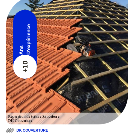
D'expérience
Ans
+10
DK COUVERTURE