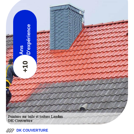
D'expérience
Ans
+10
DK COUVERTURE