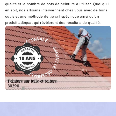
qualité et le nombre de pots de peinture à utiliser. Quoi qu'il
en soit, nos artisans interviennent chez vous avec de bons
outils et une méthode de travail spécifique ainsi qu’un
produit adéquat qui révèleront des résultats de qualité.
E
-
L
A
G
N
A
N
R
E
A
C
N
É
T
D
I
E
E
D
I
T
É
N
C
A
E
R
N
A
N
G
A
L
-
E