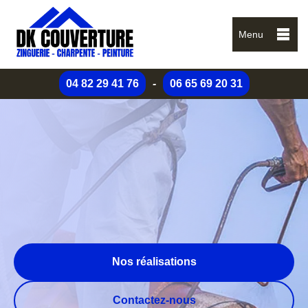
Menu
04 82 29 41 76
-
06 65 69 20 31
Nos réalisations
Contactez-nous