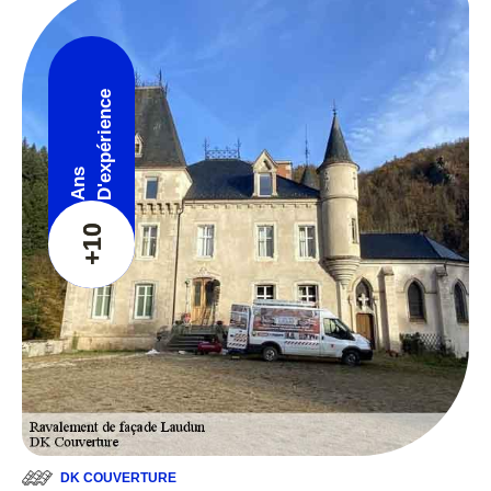
D'expérience
Ans
+10
DK COUVERTURE