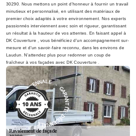
30290. Nous mettons un point d'honneur à fournir un travail
minutieux et personnalisé, en utilisant des matériaux de
premier choix adaptés à votre environnement. Nos experts
passionnés interviennent avec soin et rigueur, garantissant
un résultat à la hauteur de vos attentes. En faisant appel à
DK Couverture , vous bénéficiez d'un accompagnement sur-
mesure et d'un savoir-faire reconnu, dans les environs de
Laudun. N'attendez plus pour redonner un coup de
fraîcheur à vos façades avec DK Couverture .
-
G
E
A
L
R
A
A
N
N
N
T
E
I
C
E
É
D
D
É
E
C
I
E
T
N
N
N
A
A
R
L
A
E
G
-