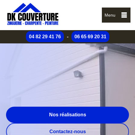
Menu
04 82 29 41 76
-
06 65 69 20 31
Nos réalisations
Contactez-nous