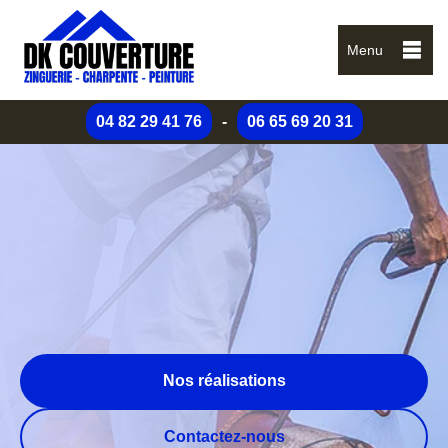
Menu
04 82 29 41 76
-
06 65 69 20 31
Nos réalisations
Contactez-nous