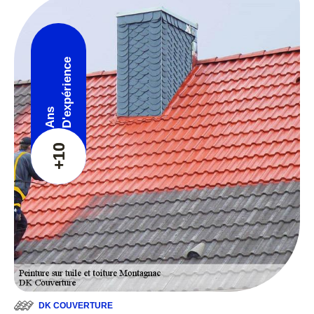
D'expérience
Ans
+10
DK COUVERTURE