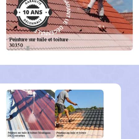
N
C
T
É
D
I
E
E
D
I
É
T
C
N
E
A
N
R
N
A
A
G
L
-
E