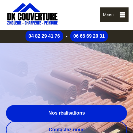
Menu
04 82 29 41 76
-
06 65 69 20 31
Nos réalisations
Contactez-nous