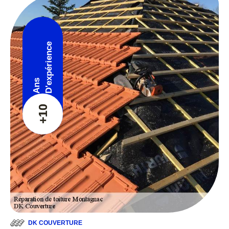
D'expérience
Ans
+10
DK COUVERTURE