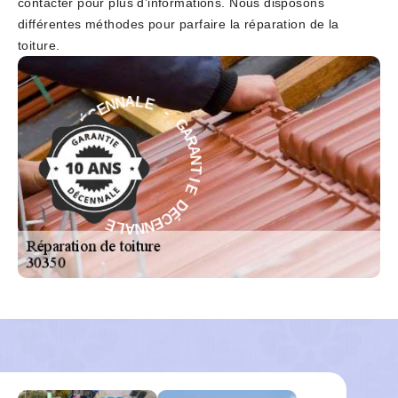
contacter pour plus d’informations. Nous disposons
différentes méthodes pour parfaire la réparation de la
toiture.
-
E
G
L
A
A
R
N
A
N
N
E
T
C
É
I
E
D
D
E
É
I
C
T
E
N
N
A
N
R
A
A
L
G
E
-