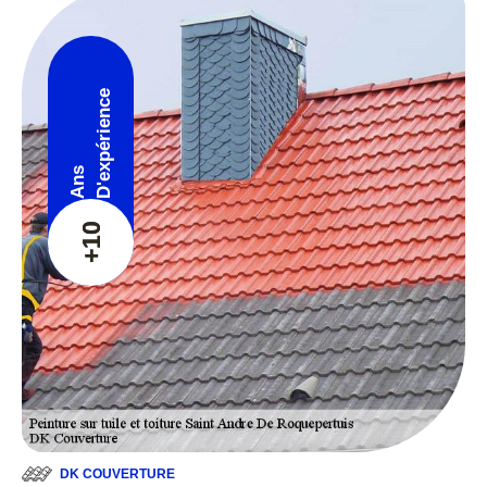
D'expérience
Ans
+10
DK COUVERTURE