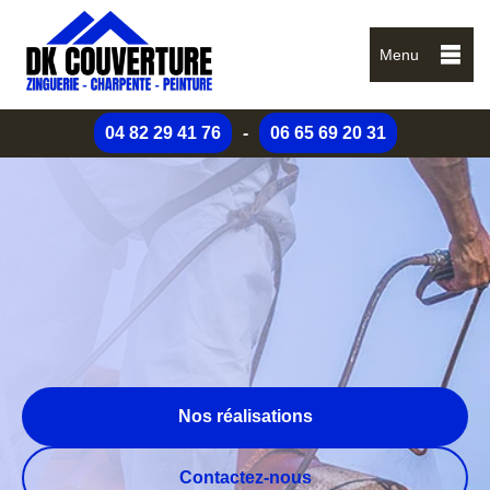
Menu
04 82 29 41 76
-
06 65 69 20 31
Nos réalisations
Contactez-nous