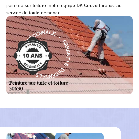
peinture sur toiture, notre équipe DK Couverture est au
service de toute demande.
-
E
L
G
A
A
N
R
N
A
E
N
C
T
É
I
D
E
E
D
É
I
T
C
N
E
A
N
R
N
A
A
G
L
-
E