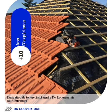
D'expérience
Ans
+10
DK COUVERTURE