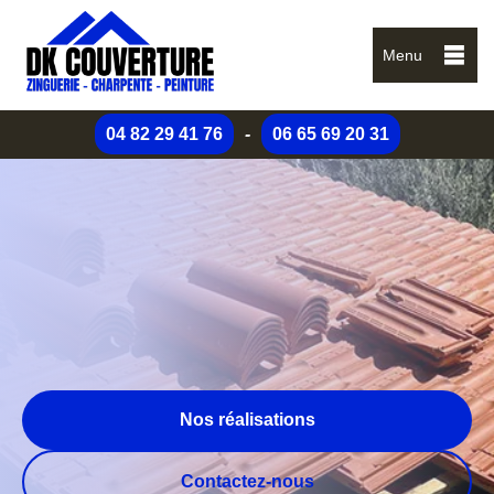
Menu
04 82 29 41 76
-
06 65 69 20 31
Nos réalisations
Contactez-nous