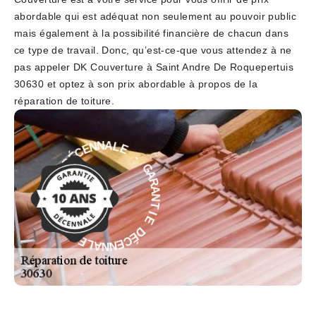
abordable qui est adéquat non seulement au pouvoir public
mais également à la possibilité financière de chacun dans
ce type de travail. Donc, qu’est-ce-que vous attendez à ne
pas appeler DK Couverture à Saint Andre De Roquepertuis
30630 et optez à son prix abordable à propos de la
réparation de toiture.
E
-
L
G
A
A
N
R
N
A
E
N
C
T
É
D
I
E
E
D
I
É
T
C
N
E
A
N
R
N
A
A
G
L
-
E