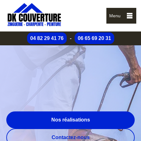
Menu
04 82 29 41 76
-
06 65 69 20 31
Nos réalisations
Contactez-nous