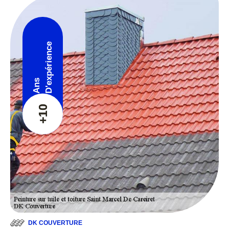
D'expérience
Ans
+10
DK COUVERTURE