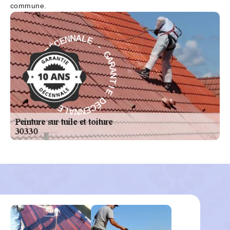
commune.
E
-
L
G
A
A
N
R
N
A
E
N
C
T
É
D
I
E
E
D
I
É
T
C
N
E
A
N
R
N
A
A
G
L
-
E