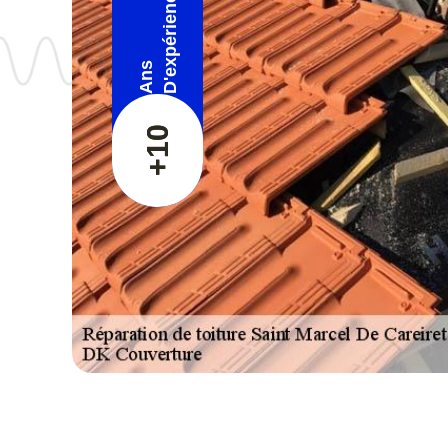
D'expérience
Ans
+10