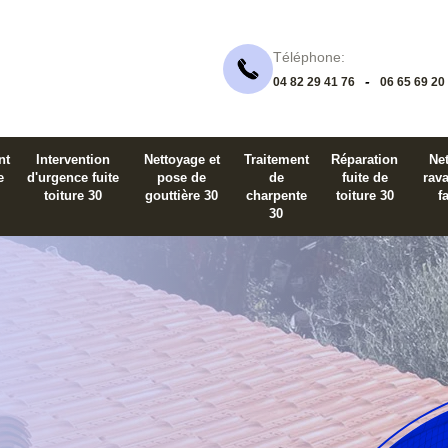
Téléphone:
-
04 82 29 41 76
06 65 69 20
nt
Intervention
Nettoyage et
Traitement
Réparation
Net
e
d'urgence fuite
pose de
de
fuite de
rav
toiture 30
gouttière 30
charpente
toiture 30
f
30