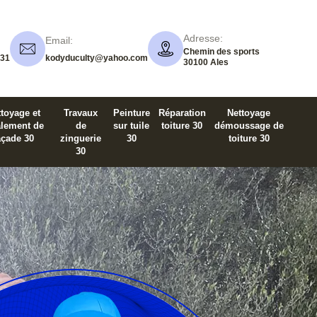
Adresse:
Email:
Chemin des sports
 31
kodyduculty@yahoo.com
30100 Ales
toyage et
Travaux
Peinture
Réparation
Nettoyage
alement de
de
sur tuile
toiture 30
démoussage de
açade 30
zinguerie
30
toiture 30
30