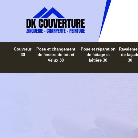
Couvreur
Pose et changement
Pose et réparation
Ravaleme
30
de fenêtre de toit et
de faîtage et
de façad
Velux 30
faîtière 30
30