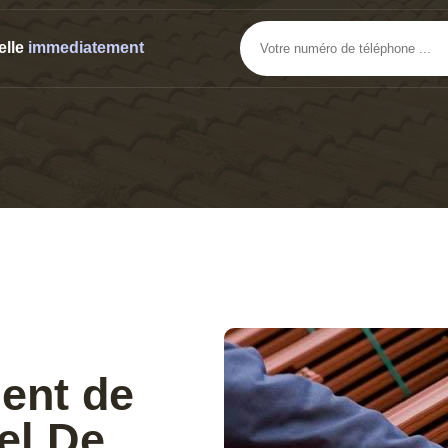
elle
immediatement
ent de
cel De