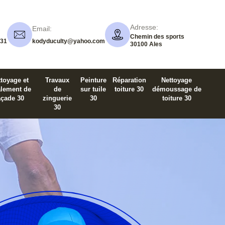
Adresse:
Email:
Chemin des sports
 31
kodyduculty@yahoo.com
30100 Ales
toyage et
Travaux
Peinture
Réparation
Nettoyage
alement de
de
sur tuile
toiture 30
démoussage de
açade 30
zinguerie
30
toiture 30
30