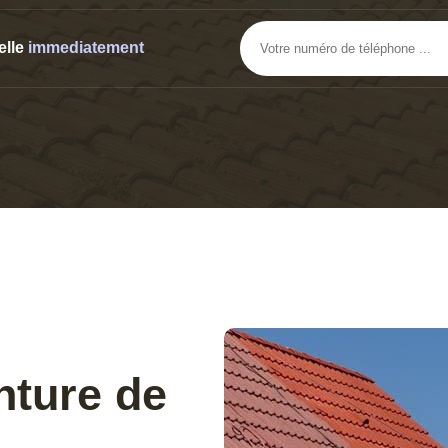
elle
immediatement
nture de