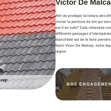
Victor De Malc
Afin de protéger la toiture des di
choisir la peinture de toit qui ser
est-il en tuile? Cela nécessite u
différents passages d’intempéries 
étanchéité est de le faire peindre
Saint Victor De Malcap, notre éq
région.
NOS ENGAGEME