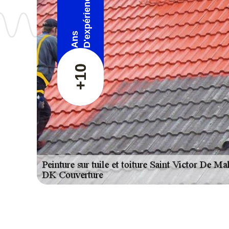
D'expérience
Ans
+10