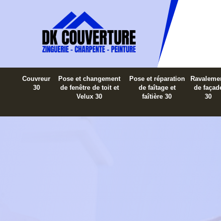
Couvreur
Pose et changement
Pose et réparation
Ravaleme
30
de fenêtre de toit et
de faîtage et
de façad
Velux 30
faîtière 30
30