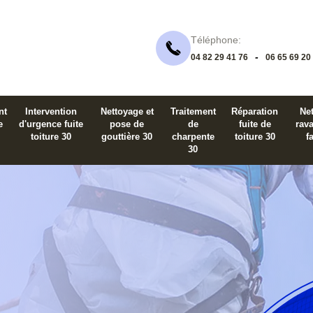
Téléphone:
-
04 82 29 41 76
06 65 69 20
nt
Intervention
Nettoyage et
Traitement
Réparation
Net
e
d'urgence fuite
pose de
de
fuite de
rav
toiture 30
gouttière 30
charpente
toiture 30
f
30