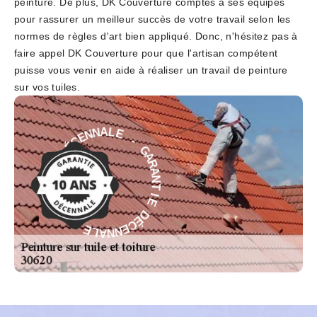
peinture. De plus, DK Couverture comptes à ses équipes
pour rassurer un meilleur succès de votre travail selon les
normes de règles d'art bien appliqué. Donc, n'hésitez pas à
faire appel DK Couverture pour que l'artisan compétent
puisse vous venir en aide à réaliser un travail de peinture
sur vos tuiles.
-
E
G
L
A
A
R
N
A
N
N
E
T
C
I
É
E
D
D
E
É
I
C
T
E
N
N
A
N
R
A
A
L
G
E
-