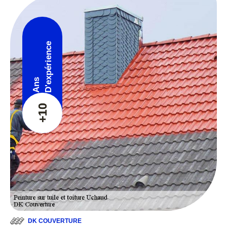
D'expérience
Ans
+10
DK COUVERTURE