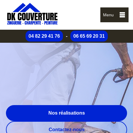
Menu
04 82 29 41 76
-
06 65 69 20 31
Nos réalisations
Contactez-nous