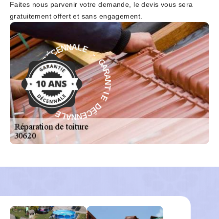
Faites nous parvenir votre demande, le devis vous sera
gratuitement offert et sans engagement.
-
E
L
G
A
A
N
R
N
A
E
N
C
T
É
I
D
E
E
D
É
I
T
C
N
E
A
N
R
N
A
A
G
L
-
E