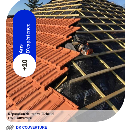
D'expérience
Ans
+10
DK COUVERTURE