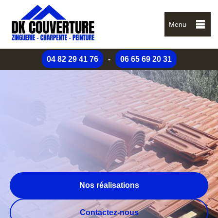
Menu
04 82 29 41 76
-
06 65 69 20 31
Nos réalisations
Contactez-nous