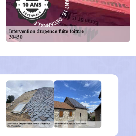
D
E
E
D
I
É
T
C
N
E
A
N
R
N
A
A
G
L
-
E