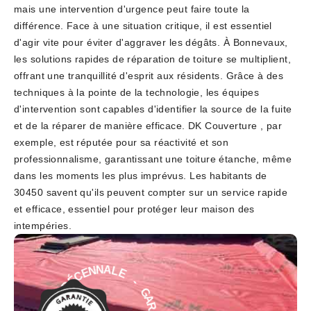
mais une intervention d'urgence peut faire toute la
différence. Face à une situation critique, il est essentiel
d'agir vite pour éviter d'aggraver les dégâts. À Bonnevaux,
les solutions rapides de réparation de toiture se multiplient,
offrant une tranquillité d'esprit aux résidents. Grâce à des
techniques à la pointe de la technologie, les équipes
d'intervention sont capables d'identifier la source de la fuite
et de la réparer de manière efficace. DK Couverture , par
exemple, est réputée pour sa réactivité et son
professionnalisme, garantissant une toiture étanche, même
dans les moments les plus imprévus. Les habitants de
30450 savent qu'ils peuvent compter sur un service rapide
et efficace, essentiel pour protéger leur maison des
intempéries.
E
-
L
G
A
A
N
R
N
A
E
N
C
T
É
I