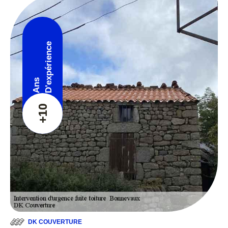
D'expérience
Ans
+10
DK COUVERTURE