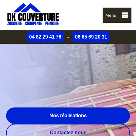
Menu
04 82 29 41 76
-
06 65 69 20 31
Nos réalisations
Contactez-nous