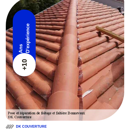
D'expérience
Ans
+10
DK COUVERTURE