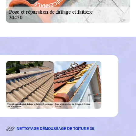
N
R
N
A
A
G
L
-
E
NETTOYAGE DÉMOUSSAGE DE TOITURE 30