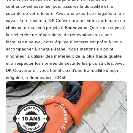
confiance est essentiel pour assurer la durabilité et la
sécurité de votre toiture. Avec une expertise inégalée et un
savoir-faire reconnu, DK Couverture est votre partenaire de
choix pour tous vos projets à Bonnevaux. Que vous soyez à
la recherche de réparations, de rénovations ou d'une
installation neuve, notre équipe d'experts est prête à vous
accompagner à chaque étape. Nous mettons un point
d'honneur à utiliser des matériaux de la plus haute qualité
et à respecter les normes de sécurité les plus strictes. Avec
DK Couverture , vous bénéficiez d'une tranquillité d'esprit
inégalée, à Bonnevaux, 30450.
E
-
L
G
A
A
N
R
N
A
E
N
C
T
É
D
I
E
E
D
I
É
T
C
N
E
A