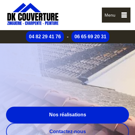
Menu
04 82 29 41 76
-
06 65 69 20 31
Nos réalisations
Contactez-nous