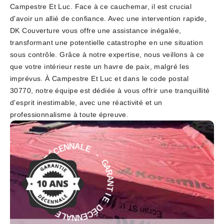
Campestre Et Luc. Face à ce cauchemar, il est crucial
d'avoir un allié de confiance. Avec une intervention rapide,
DK Couverture vous offre une assistance inégalée,
transformant une potentielle catastrophe en une situation
sous contrôle. Grâce à notre expertise, nous veillons à ce
que votre intérieur reste un havre de paix, malgré les
imprévus. À Campestre Et Luc et dans le code postal
30770, notre équipe est dédiée à vous offrir une tranquillité
d'esprit inestimable, avec une réactivité et un
professionnalisme à toute épreuve.
E
-
L
G
A
A
N
R
N
A
E
N
C
T
É
D
I
E
E
D
I
É
T
C
N
E
A
N
R
N
A
A
G
L
-
E