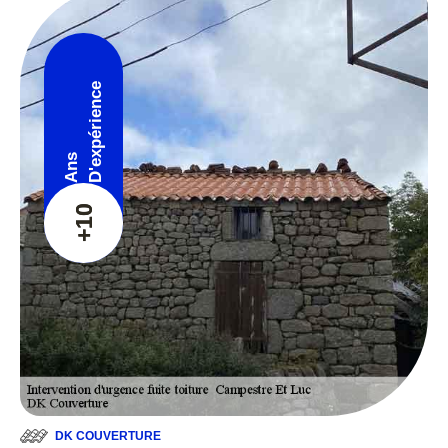
D'expérience
Ans
+10
DK COUVERTURE