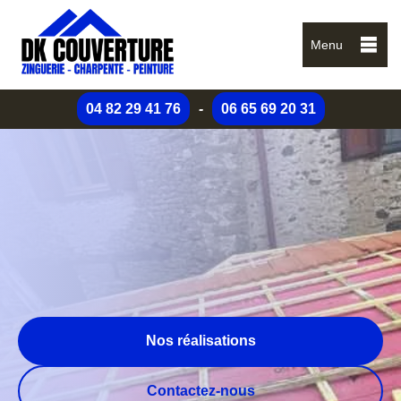
Menu
04 82 29 41 76
-
06 65 69 20 31
Nos réalisations
Contactez-nous