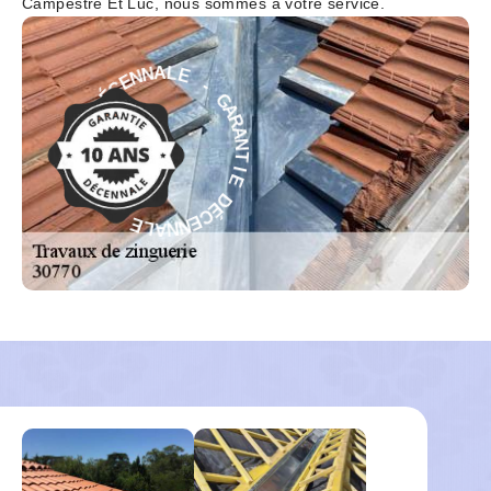
Campestre Et Luc, nous sommes à votre service.
-
E
G
L
A
A
R
N
A
N
N
E
T
C
I
É
E
D
D
E
É
C
I
T
E
N
N
A
N
R
A
A
L
G
E
-