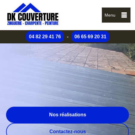
Menu
04 82 29 41 76
-
06 65 69 20 31
Nos réalisations
Contactez-nous