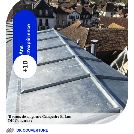
D'expérience
Ans
+10
DK COUVERTURE