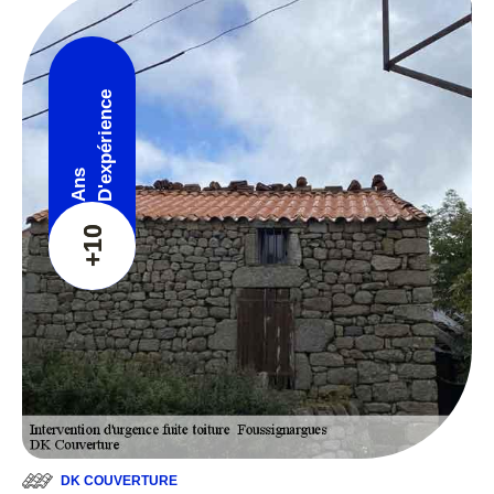
D'expérience
Ans
+10
DK COUVERTURE