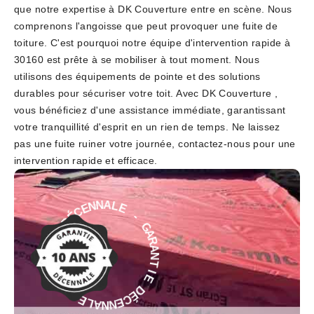
que notre expertise à DK Couverture entre en scène. Nous
comprenons l'angoisse que peut provoquer une fuite de
toiture. C'est pourquoi notre équipe d'intervention rapide à
30160 est prête à se mobiliser à tout moment. Nous
utilisons des équipements de pointe et des solutions
durables pour sécuriser votre toit. Avec DK Couverture ,
vous bénéficiez d'une assistance immédiate, garantissant
votre tranquillité d'esprit en un rien de temps. Ne laissez
pas une fuite ruiner votre journée, contactez-nous pour une
intervention rapide et efficace.
-
E
G
L
A
A
R
N
A
N
N
E
T
C
I
É
E
D
D
E
É
I
C
T
E
N
N
A
N
R
A
A
L
G
E
-