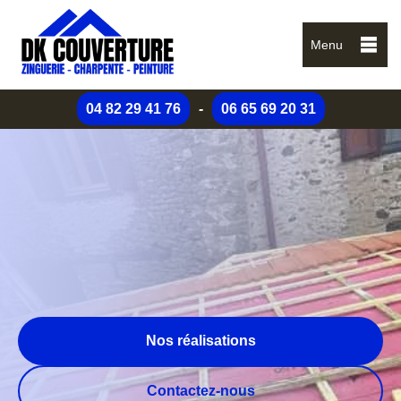
Menu
04 82 29 41 76
-
06 65 69 20 31
Nos réalisations
Contactez-nous