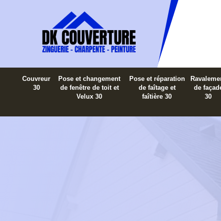
Couvreur
Pose et changement
Pose et réparation
Ravaleme
30
de fenêtre de toit et
de faîtage et
de façad
Velux 30
faîtière 30
30