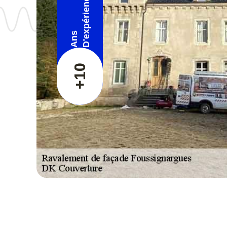
D'expérience
Ans
+10