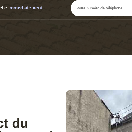
elle
immediatement
ct du