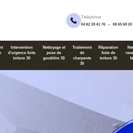
Téléphone:
-
04 82 29 41 76
06 65 69 20
nt
Intervention
Nettoyage et
Traitement
Réparation
Net
e
d'urgence fuite
pose de
de
fuite de
rav
toiture 30
gouttière 30
charpente
toiture 30
f
30