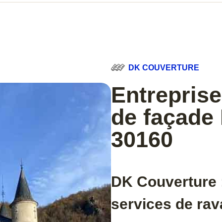
DK COUVERTURE
Entrepris
de façade
30160
DK Couverture 
services de ra