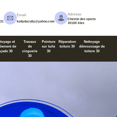
Adresse:
Email:
Chemin des sports
 31
kodyduculty@yahoo.com
30100 Ales
toyage et
Travaux
Peinture
Réparation
Nettoyage
alement de
de
sur tuile
toiture 30
démoussage de
açade 30
zinguerie
30
toiture 30
30