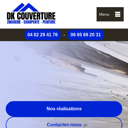
Menu
04 82 29 41 76
-
06 65 69 20 31
Nos réalisations
Contactez-nous