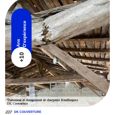
D'expérience
Ans
+10
DK COUVERTURE