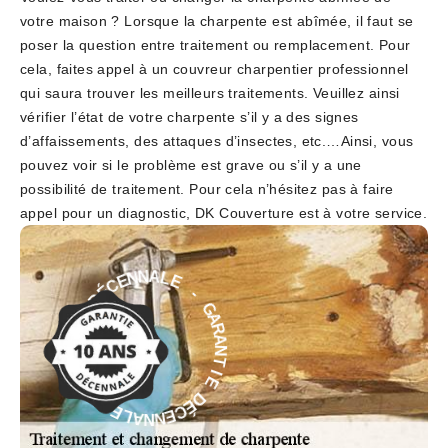
votre maison ? Lorsque la charpente est abîmée, il faut se
poser la question entre traitement ou remplacement. Pour
cela, faites appel à un couvreur charpentier professionnel
qui saura trouver les meilleurs traitements. Veuillez ainsi
vérifier l’état de votre charpente s’il y a des signes
d’affaissements, des attaques d’insectes, etc.…Ainsi, vous
pouvez voir si le problème est grave ou s’il y a une
possibilité de traitement. Pour cela n’hésitez pas à faire
appel pour un diagnostic, DK Couverture est à votre service.
E
-
L
G
A
A
N
R
N
A
E
N
C
T
É
D
I
E
E
D
I
É
T
C
N
E
A
N
R
N
A
A
G
L
-
E