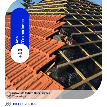
D'expérience
Ans
+10
DK COUVERTURE