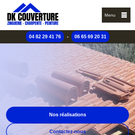
Menu
04 82 29 41 76
-
06 65 69 20 31
Nos réalisations
Contactez-nous