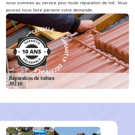
nous sommes au service pour toute réparation de toit. Vous
pouvez nous faire parvenir votre demande.
-
E
L
G
A
A
N
R
N
A
E
N
C
T
É
I
D
E
E
D
É
I
T
C
N
E
A
N
R
N
A
A
G
L
-
E