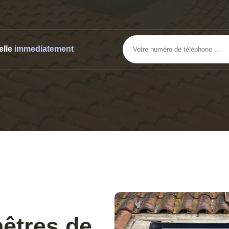
elle
immediatement
nêtres de