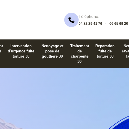
Téléphone:
-
04 82 29 41 76
06 65 69 20
nt
Intervention
Nettoyage et
Traitement
Réparation
Net
e
d'urgence fuite
pose de
de
fuite de
rav
toiture 30
gouttière 30
charpente
toiture 30
f
30