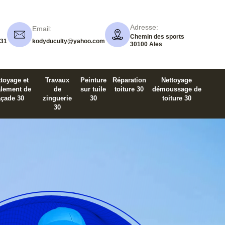
Adresse:
Email:
Chemin des sports
 31
kodyduculty@yahoo.com
30100 Ales
toyage et
Travaux
Peinture
Réparation
Nettoyage
alement de
de
sur tuile
toiture 30
démoussage de
açade 30
zinguerie
30
toiture 30
30