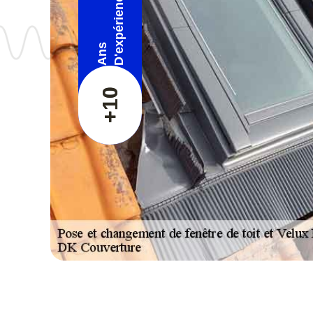
D'expérience
Ans
+10