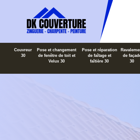
Couvreur
Pose et changement
Pose et réparation
Ravaleme
30
de fenêtre de toit et
de faîtage et
de façad
Velux 30
faîtière 30
30