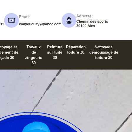
Adresse:
Email:
Chemin des sports
 31
kodyduculty@yahoo.com
30100 Ales
toyage et
Travaux
Peinture
Réparation
Nettoyage
alement de
de
sur tuile
toiture 30
démoussage de
açade 30
zinguerie
30
toiture 30
30