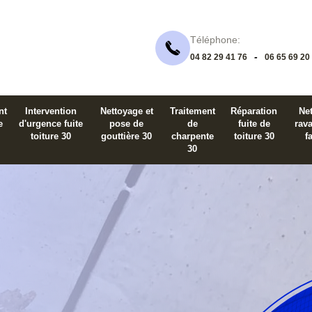
Téléphone:
-
04 82 29 41 76
06 65 69 20
nt
Intervention
Nettoyage et
Traitement
Réparation
Net
e
d'urgence fuite
pose de
de
fuite de
rav
toiture 30
gouttière 30
charpente
toiture 30
f
30