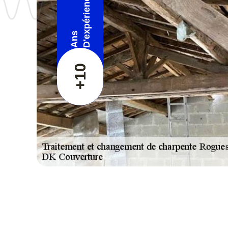
D'expérience
Ans
+10