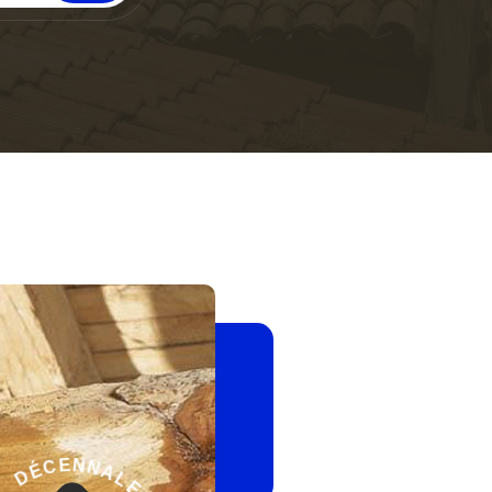
-
G
A
E
R
L
A
A