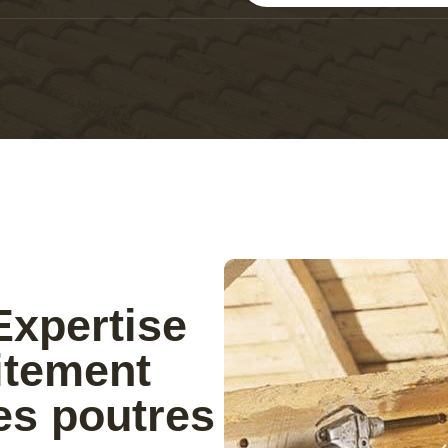
Expertise
aitement
des poutres