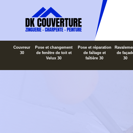
Couvreur
Pose et changement
Pose et réparation
Ravaleme
30
de fenêtre de toit et
de faîtage et
de façad
Velux 30
faîtière 30
30