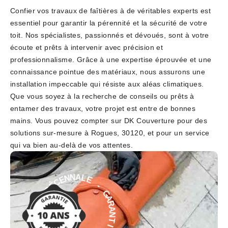
Confier vos travaux de faîtières à de véritables experts est
essentiel pour garantir la pérennité et la sécurité de votre
toit. Nos spécialistes, passionnés et dévoués, sont à votre
écoute et prêts à intervenir avec précision et
professionnalisme. Grâce à une expertise éprouvée et une
connaissance pointue des matériaux, nous assurons une
installation impeccable qui résiste aux aléas climatiques.
Que vous soyez à la recherche de conseils ou prêts à
entamer des travaux, votre projet est entre de bonnes
mains. Vous pouvez compter sur DK Couverture pour des
solutions sur-mesure à Rogues, 30120, et pour un service
qui va bien au-delà de vos attentes.
-
E
L
G
A
A
N
R
N
A
E
N
C
T
É
I
D
E
E
D
I
É