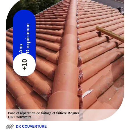
D'expérience
Ans
+10
DK COUVERTURE