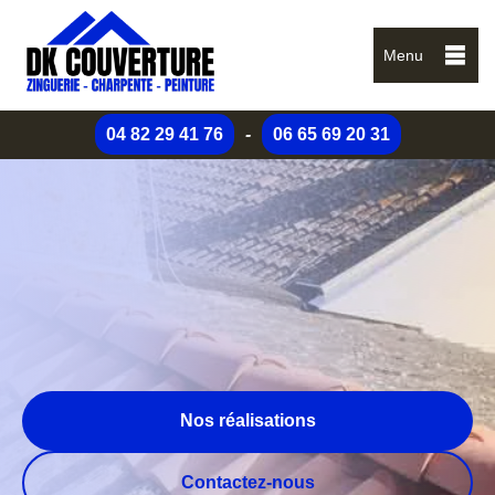
Menu
04 82 29 41 76
-
06 65 69 20 31
Nos réalisations
Contactez-nous