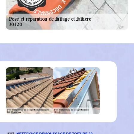
T
C
N
E
A
N
R
N
A
A
G
L
-
E