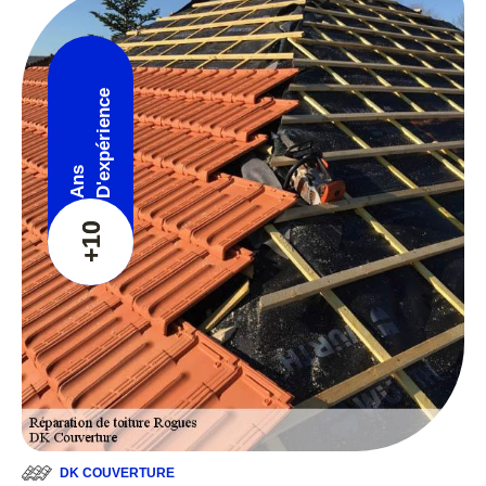
D'expérience
Ans
+10
DK COUVERTURE