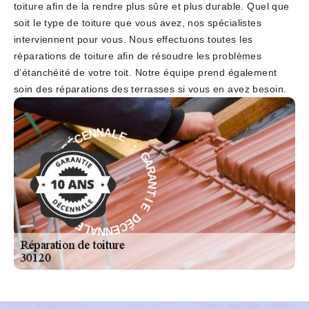
toiture afin de la rendre plus sûre et plus durable. Quel que
soit le type de toiture que vous avez, nos spécialistes
interviennent pour vous. Nous effectuons toutes les
réparations de toiture afin de résoudre les problèmes
d’étanchéité de votre toit. Notre équipe prend également
soin des réparations des terrasses si vous en avez besoin.
E
-
L
A
G
N
A
N
R
E
A
C
N
É
T
D
I
E
E
D
I
T
É
N
C
A
E
R
N
A
N
G
A
-
L
E