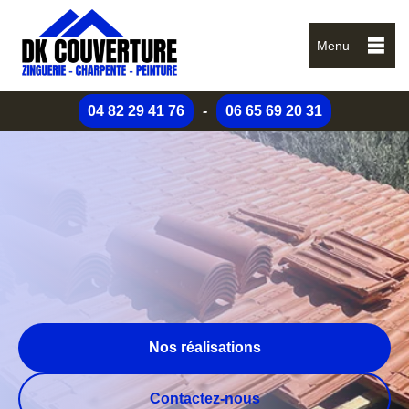
Menu
04 82 29 41 76
-
06 65 69 20 31
Nos réalisations
Contactez-nous