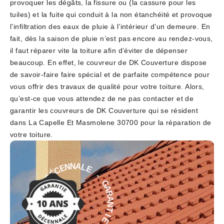
provoquer les dégâts, la fissure ou (la cassure pour les
tuiles) et la fuite qui conduit à la non étanchéité et provoque
l’infiltration des eaux de pluie à l’intérieur d’un demeure. En
fait, dès la saison de pluie n’est pas encore au rendez-vous,
il faut réparer vite la toiture afin d’éviter de dépenser
beaucoup. En effet, le couvreur de DK Couverture dispose
de savoir-faire faire spécial et de parfaite compétence pour
vous offrir des travaux de qualité pour votre toiture. Alors,
qu’est-ce que vous attendez de ne pas contacter et de
garantir les couvreurs de DK Couverture qui se résident
dans La Capelle Et Masmolene 30700 pour la réparation de
votre toiture.
E
-
L
A
G
N
A
N
R
E
A
C
N
É
T
D
I
E
E
I
D
T
É
N
C