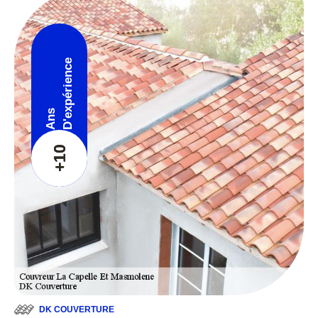
D'expérience
Ans
+10
DK COUVERTURE