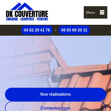
Menu
04 82 29 41 76
-
06 65 69 20 31
Nos réalisations
Contactez-nous