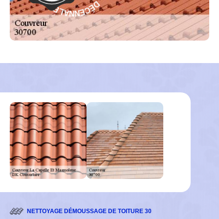
A
E
R
N
A
N
G
A
-
L
E
NETTOYAGE DÉMOUSSAGE DE TOITURE 30