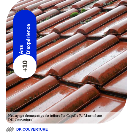
D'expérience
Ans
+10
DK COUVERTURE