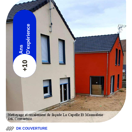
D'expérience
Ans
+10
DK COUVERTURE