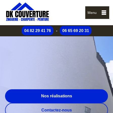
Menu
04 82 29 41 76
-
06 65 69 20 31
Nos réalisations
Contactez-nous