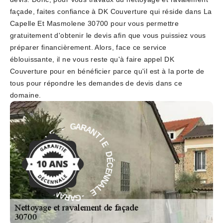
façade, faites confiance à DK Couverture qui réside dans La
Capelle Et Masmolene 30700 pour vous permettre
gratuitement d'obtenir le devis afin que vous puissiez vous
préparer financièrement. Alors, face ce service
éblouissante, il ne vous reste qu'à faire appel DK
Couverture pour en bénéficier parce qu'il est à la porte de
tous pour répondre les demandes de devis dans ce
domaine.
N
A
T
R
I
A
E
G
D
-
É
C
E
E
L
N
A
N
N
A
N
L
E
E
C
É
-
D
G
A
E
R
A
I
T
N