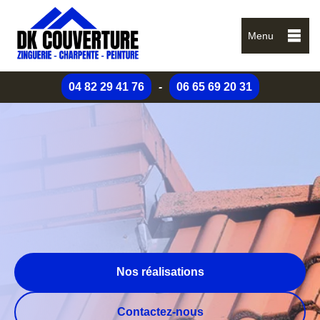
Menu
04 82 29 41 76
-
06 65 69 20 31
Nos réalisations
Contactez-nous