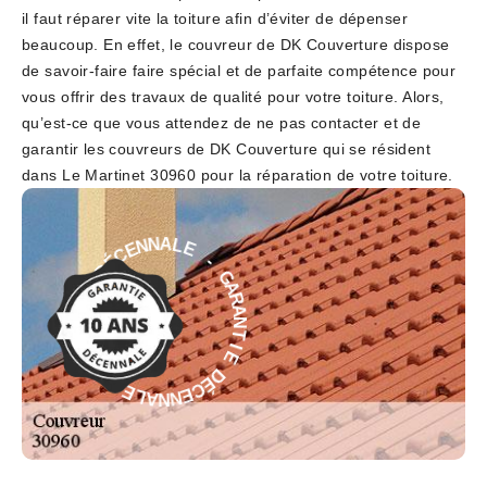
il faut réparer vite la toiture afin d’éviter de dépenser
beaucoup. En effet, le couvreur de DK Couverture dispose
de savoir-faire faire spécial et de parfaite compétence pour
vous offrir des travaux de qualité pour votre toiture. Alors,
qu’est-ce que vous attendez de ne pas contacter et de
garantir les couvreurs de DK Couverture qui se résident
dans Le Martinet 30960 pour la réparation de votre toiture.
-
E
L
G
A
A
N
R
N
A
E
N
C
T
É
I
D
E
E
D
É
I
T
C
N
E
A
N
R
N
A
A
G
L
E
-