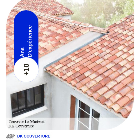
D'expérience
Ans
+10
DK COUVERTURE