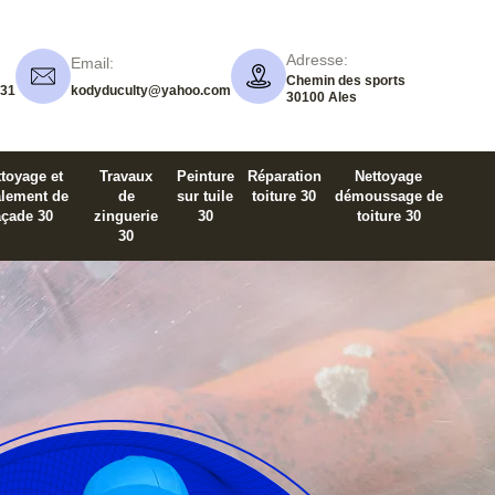
Adresse:
Email:
Chemin des sports
 31
kodyduculty@yahoo.com
30100 Ales
toyage et
Travaux
Peinture
Réparation
Nettoyage
alement de
de
sur tuile
toiture 30
démoussage de
açade 30
zinguerie
30
toiture 30
30