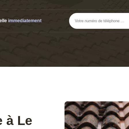
elle
immediatement
 à Le