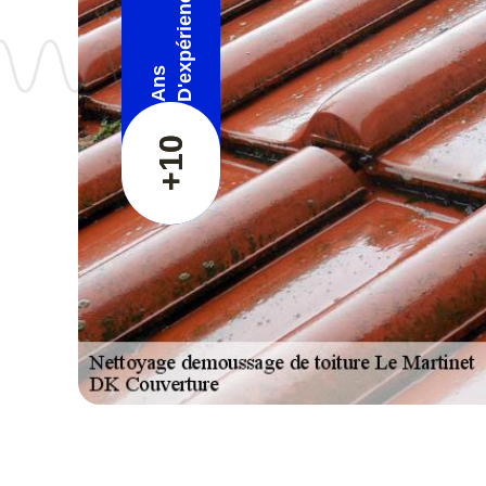
D'expérience
Ans
+10