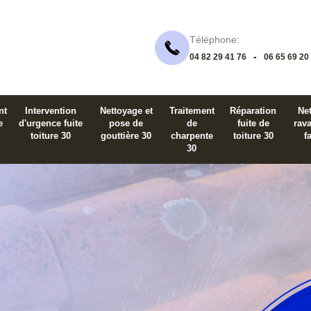
Téléphone:
-
04 82 29 41 76
06 65 69 20
nt
Intervention
Nettoyage et
Traitement
Réparation
Net
e
d'urgence fuite
pose de
de
fuite de
rav
toiture 30
gouttière 30
charpente
toiture 30
f
30