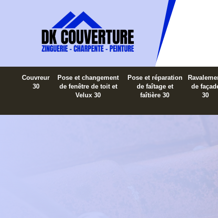
Couvreur
Pose et changement
Pose et réparation
Ravaleme
30
de fenêtre de toit et
de faîtage et
de façad
Velux 30
faîtière 30
30