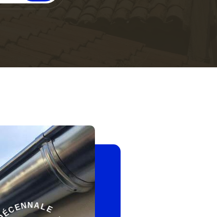
G
-
A
R
E
A
L
N