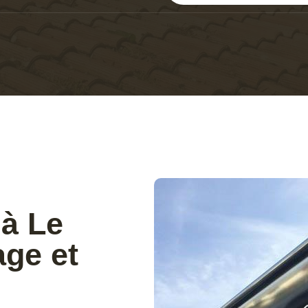
 à Le
age et