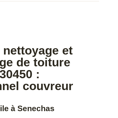
 nettoyage et
e de toiture
30450 :
nnel couvreur
le à Senechas