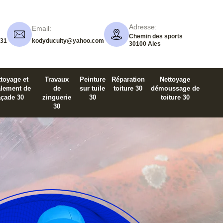
Adresse:
Email:
Chemin des sports
 31
kodyduculty@yahoo.com
30100 Ales
toyage et
Travaux
Peinture
Réparation
Nettoyage
alement de
de
sur tuile
toiture 30
démoussage de
açade 30
zinguerie
30
toiture 30
30