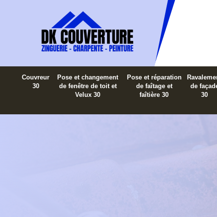
Couvreur
Pose et changement
Pose et réparation
Ravaleme
30
de fenêtre de toit et
de faîtage et
de façad
Velux 30
faîtière 30
30