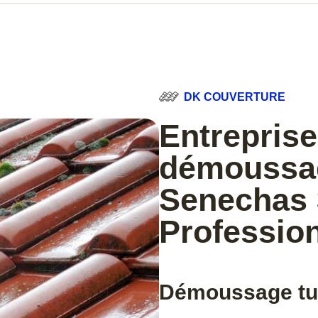
DK COUVERTURE
Entreprise
démoussag
Senechas 
Professio
Démoussage tui