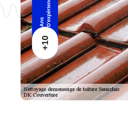
D'expérience
Ans
+10