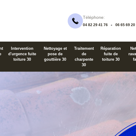
Téléphone:
-
04 82 29 41 76
06 65 69 20
nt
Intervention
Nettoyage et
Traitement
Réparation
Net
e
d'urgence fuite
pose de
de
fuite de
rav
toiture 30
gouttière 30
charpente
toiture 30
f
30