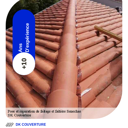
D'expérience
Ans
+10
DK COUVERTURE