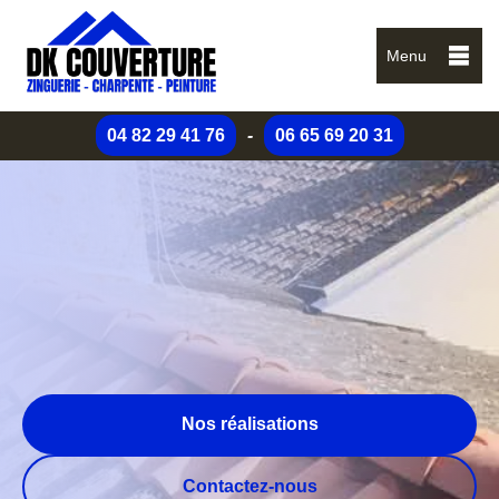
Menu
04 82 29 41 76
-
06 65 69 20 31
Nos réalisations
Contactez-nous