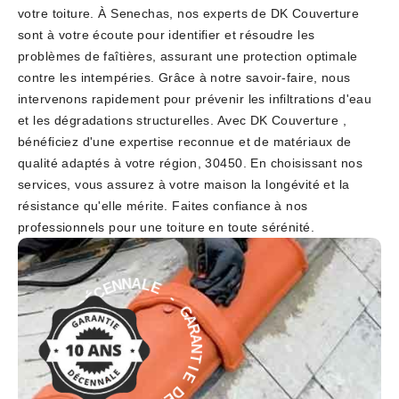
votre toiture. À Senechas, nos experts de DK Couverture
sont à votre écoute pour identifier et résoudre les
problèmes de faîtières, assurant une protection optimale
contre les intempéries. Grâce à notre savoir-faire, nous
intervenons rapidement pour prévenir les infiltrations d'eau
et les dégradations structurelles. Avec DK Couverture ,
bénéficiez d'une expertise reconnue et de matériaux de
qualité adaptés à votre région, 30450. En choisissant nos
services, vous assurez à votre maison la longévité et la
résistance qu'elle mérite. Faites confiance à nos
professionnels pour une toiture en toute sérénité.
E
-
L
G
A
A
N
R
N
A
E
N
C
T
É
D
I
E
E
D
I
É
T
C
N
E
A
N
R