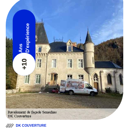
D'expérience
Ans
+10
DK COUVERTURE