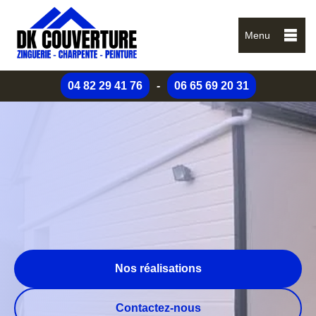
Menu
04 82 29 41 76
-
06 65 69 20 31
Nos réalisations
Contactez-nous