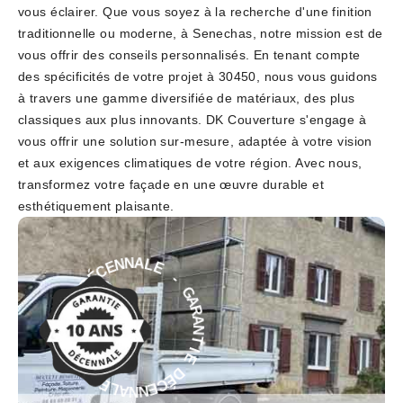
vous éclairer. Que vous soyez à la recherche d'une finition
traditionnelle ou moderne, à Senechas, notre mission est de
vous offrir des conseils personnalisés. En tenant compte
des spécificités de votre projet à 30450, nous vous guidons
à travers une gamme diversifiée de matériaux, des plus
classiques aux plus innovants. DK Couverture s'engage à
vous offrir une solution sur-mesure, adaptée à votre vision
et aux exigences climatiques de votre région. Avec nous,
transformez votre façade en une œuvre durable et
esthétiquement plaisante.
E
-
L
G
A
A
N
R
N
A
E
N
C
T
É
D
I
E
E
D
I
É
T
C
N
E
A
N
R
N
A
A
G
L
-
E