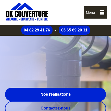
Menu
04 82 29 41 76
-
06 65 69 20 31
Nos réalisations
Contactez-nous