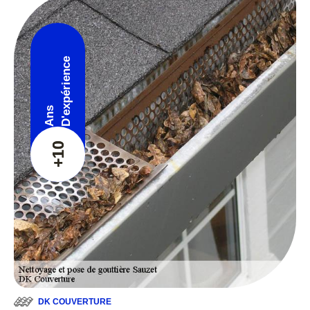
D'expérience
Ans
+10
DK COUVERTURE