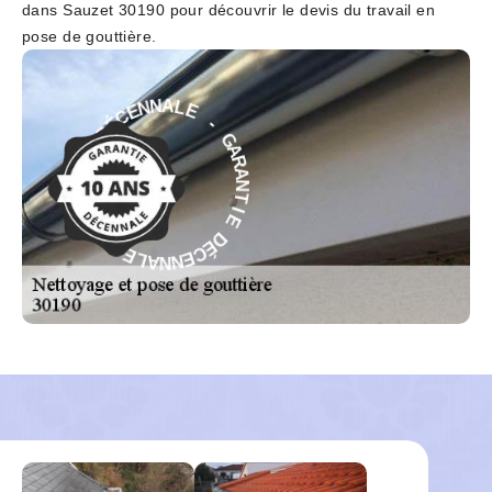
dans Sauzet 30190 pour découvrir le devis du travail en
pose de gouttière.
-
E
L
G
A
A
N
R
N
A
E
N
C
T
É
I
D
E
E
D
I
É
T
C
N
E
A
N
R
N
A
A
G
L
-
E