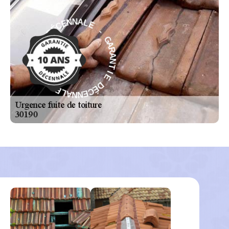
E
-
L
A
G
N
A
N
R
E
A
C
N
É
T
D
I
E
E
I
D
T
É
N
C
A
E
R
N
A
N
G
A
-
L
E