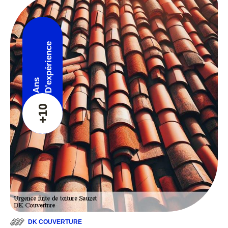
D'expérience
Ans
+10
DK COUVERTURE