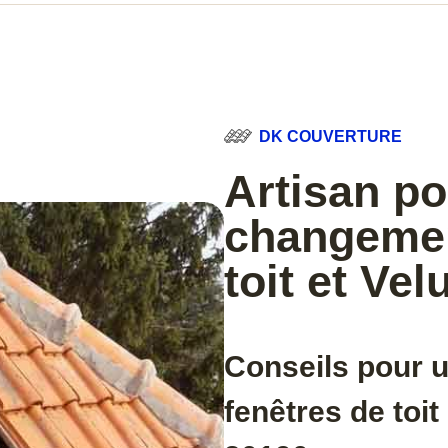
DK COUVERTURE
Artisan po
changemen
toit et Ve
Conseils pour u
fenêtres de toi