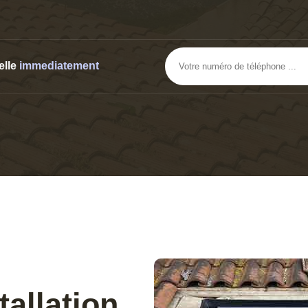
elle
immediatement
tallation