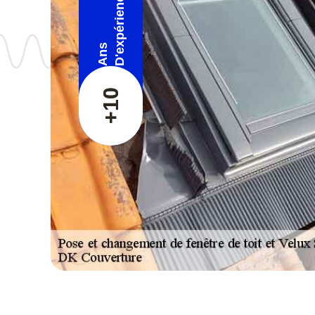
D'expérience
Ans
+10