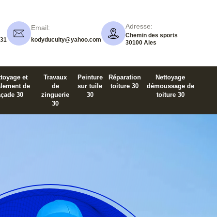
Adresse:
Email:
Chemin des sports
 31
kodyduculty@yahoo.com
30100 Ales
toyage et
Travaux
Peinture
Réparation
Nettoyage
alement de
de
sur tuile
toiture 30
démoussage de
açade 30
zinguerie
30
toiture 30
30