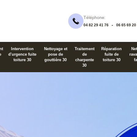
Téléphone:
-
04 82 29 41 76
06 65 69 20
nt
Intervention
Nettoyage et
Traitement
Réparation
Net
e
d'urgence fuite
pose de
de
fuite de
rav
toiture 30
gouttière 30
charpente
toiture 30
f
30