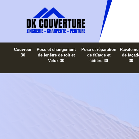
Couvreur
Pose et changement
Pose et réparation
Ravaleme
30
de fenêtre de toit et
de faîtage et
de façad
Velux 30
faîtière 30
30