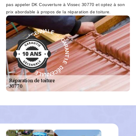
pas appeler DK Couverture à Vissec 30770 et optez à son
prix abordable à propos de la réparation de toiture.
-
E
G
L
A
A
R
N
A
N
N
E
T
C
I
É
E
D
D
E
É
I
C
T
E
N
N
A
N
R
A
A
L
G
E
-