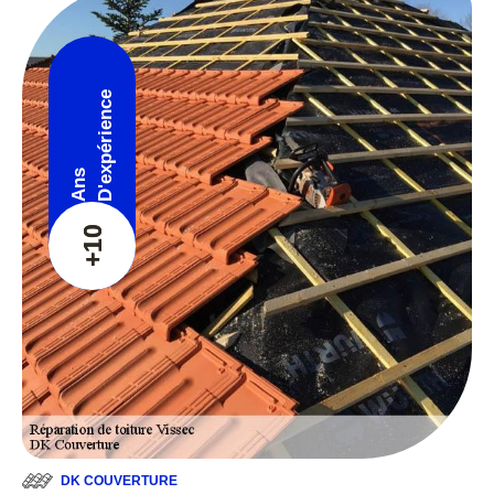
D'expérience
Ans
+10
DK COUVERTURE