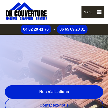
Menu
04 82 29 41 76
-
06 65 69 20 31
Nos réalisations
Contactez-nous