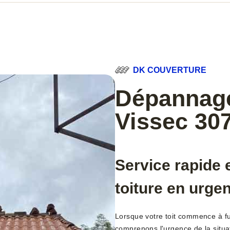
DK COUVERTURE
Dépannage 
Vissec 30
Service rapide e
toiture en urge
Lorsque votre toit commence à f
comprenons l'urgence de la situa