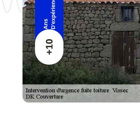
D'expérience
Ans
+10