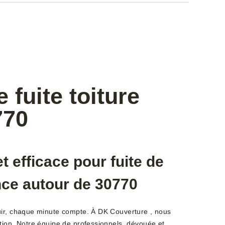
fuite toiture
770
t efficace pour fuite de
nce autour de 30770
uir, chaque minute compte. À DK Couverture , nous
tion. Notre équipe de professionnels, dévouée et