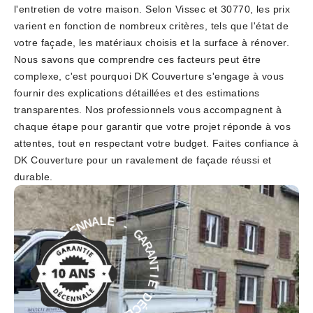
l'entretien de votre maison. Selon Vissec et 30770, les prix
varient en fonction de nombreux critères, tels que l'état de
votre façade, les matériaux choisis et la surface à rénover.
Nous savons que comprendre ces facteurs peut être
complexe, c'est pourquoi DK Couverture s'engage à vous
fournir des explications détaillées et des estimations
transparentes. Nos professionnels vous accompagnent à
chaque étape pour garantir que votre projet réponde à vos
attentes, tout en respectant votre budget. Faites confiance à
DK Couverture pour un ravalement de façade réussi et
durable.
-
G
A
E
R
L
A
A
N
N
T
N
E
I
E
C
É
D
D
É
C
E
E
I
N
T
N
N
A
A