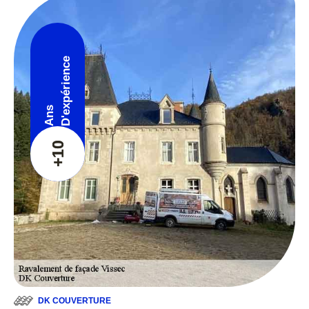
D'expérience
Ans
+10
DK COUVERTURE