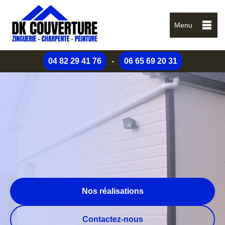
Menu
04 82 29 41 76
-
06 65 69 20 31
Nos réalisations
Contactez-nous