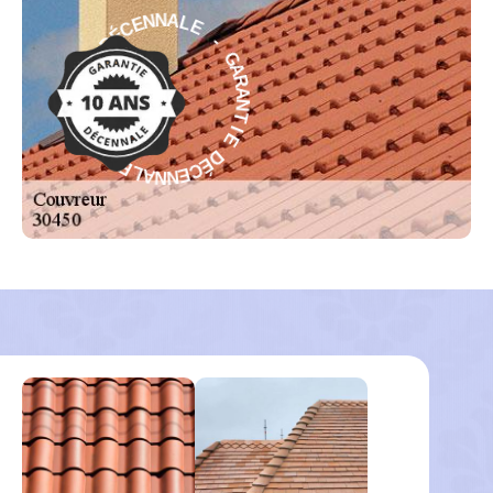
E
-
L
A
G
N
A
N
R
E
A
C
N
É
T
D
I
E
E
I
D
T
É
N
C
A
E
R
N
A
N
G
A
-
L
E