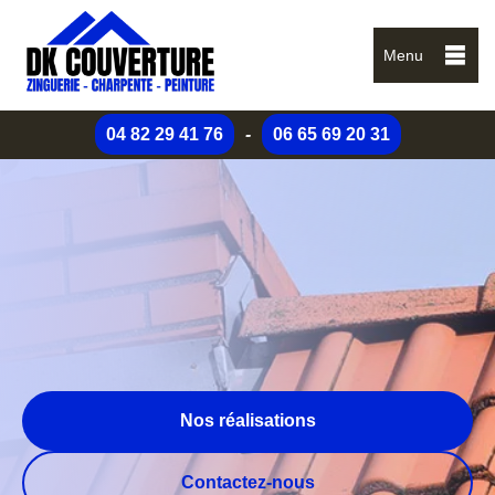
Menu
04 82 29 41 76
-
06 65 69 20 31
Nos réalisations
Contactez-nous