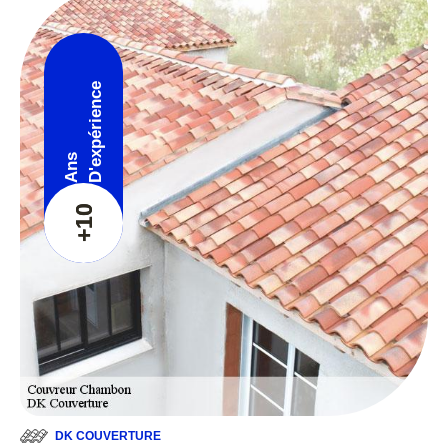
D'expérience
Ans
+10
DK COUVERTURE