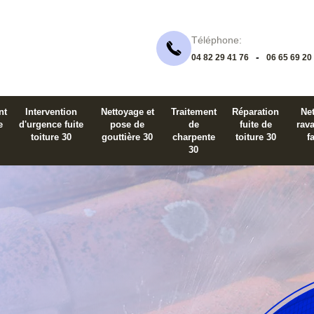
Téléphone:
-
04 82 29 41 76
06 65 69 20
nt
Intervention
Nettoyage et
Traitement
Réparation
Net
e
d'urgence fuite
pose de
de
fuite de
rav
toiture 30
gouttière 30
charpente
toiture 30
f
30