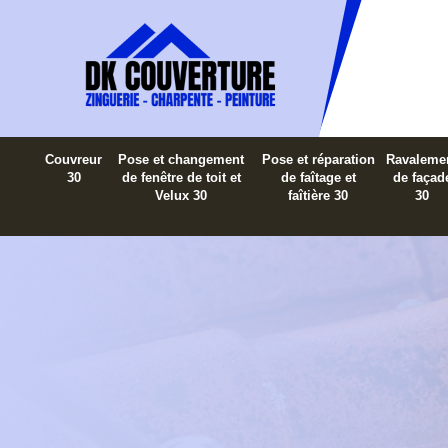
Couvreur
Pose et changement
Pose et réparation
Ravaleme
30
de fenêtre de toit et
de faîtage et
de façad
Velux 30
faîtière 30
30