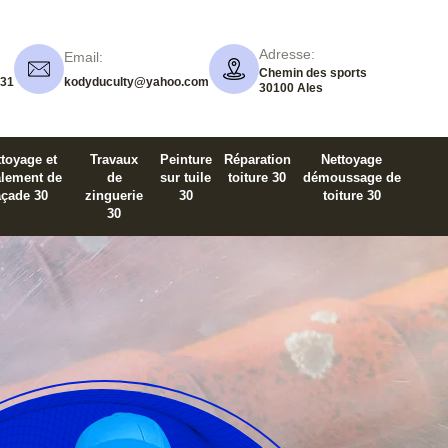
Adresse:
Email:
Chemin des sports
 31
kodyduculty@yahoo.com
30100 Ales
toyage et
Travaux
Peinture
Réparation
Nettoyage
alement de
de
sur tuile
toiture 30
démoussage de
açade 30
zinguerie
30
toiture 30
30