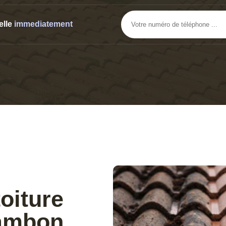
elle
immediatement
oiture
hambon