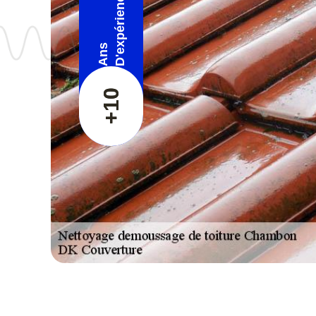
D'expérience
Ans
+10