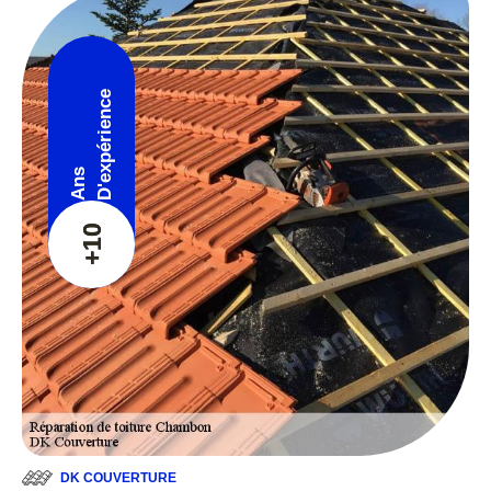
D'expérience
Ans
+10
DK COUVERTURE