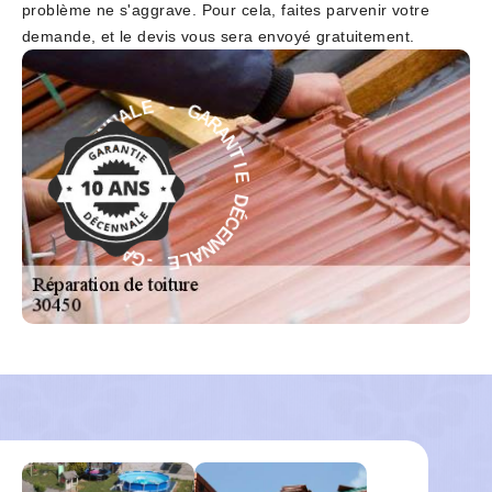
problème ne s'aggrave. Pour cela, faites parvenir votre
demande, et le devis vous sera envoyé gratuitement.
A
R
G
A
N
-
T
E
I
E
L
A
D
N
N
É
C
E
C
E
N
É
N
D
A
E
L
E
I
T
N
-
G
A
A
R