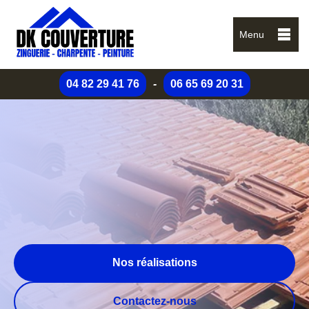
Menu
04 82 29 41 76
-
06 65 69 20 31
Nos réalisations
Contactez-nous