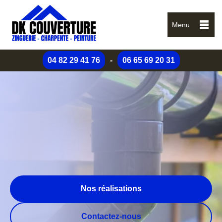
Menu
04 82 29 41 76
-
06 65 69 20 31
Nos réalisations
Contactez-nous