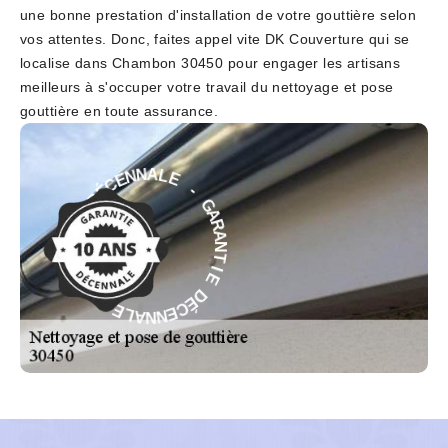
une bonne prestation d'installation de votre gouttière selon
vos attentes. Donc, faites appel vite DK Couverture qui se
localise dans Chambon 30450 pour engager les artisans
meilleurs à s'occuper votre travail du nettoyage et pose
gouttière en toute assurance.
-
E
L
G
A
A
N
R
N
A
E
N
C
T
É
I
D
E
E
D
I
É
T
C
N
E
A
N
R
N
A
A
G
L
-
E