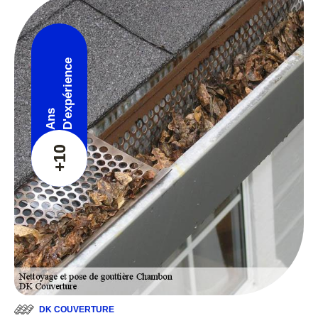
D'expérience
Ans
+10
DK COUVERTURE