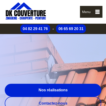
Menu
04 82 29 41 76
-
06 65 69 20 31
Nos réalisations
Contactez-nous