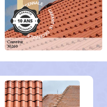
E
-
L
G
A
A
N
R
N
A
E
N
C
T
É
I
D
E
E
D
I
É
T
C
N
E
A
N
R
N
A
A
G
L
-
E