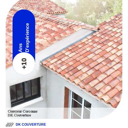
D'expérience
Ans
+10
DK COUVERTURE