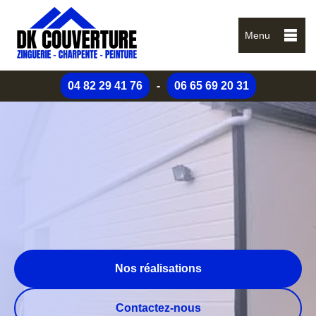
Menu
04 82 29 41 76
-
06 65 69 20 31
Nos réalisations
Contactez-nous