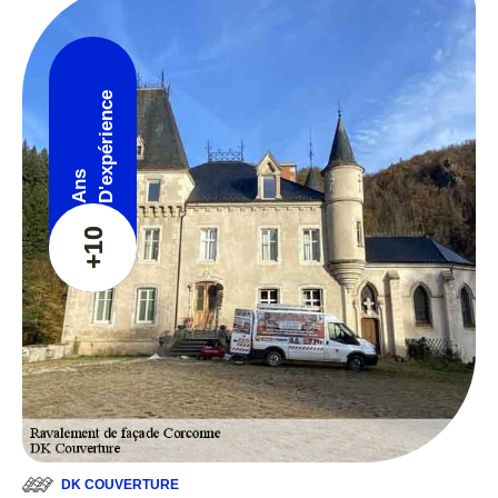
D'expérience
Ans
+10
DK COUVERTURE