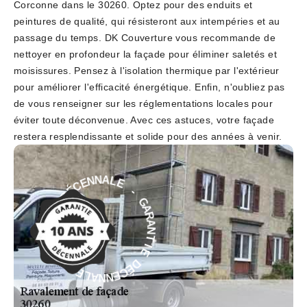
Corconne dans le 30260. Optez pour des enduits et
peintures de qualité, qui résisteront aux intempéries et au
passage du temps. DK Couverture vous recommande de
nettoyer en profondeur la façade pour éliminer saletés et
moisissures. Pensez à l'isolation thermique par l'extérieur
pour améliorer l'efficacité énergétique. Enfin, n'oubliez pas
de vous renseigner sur les réglementations locales pour
éviter toute déconvenue. Avec ces astuces, votre façade
restera resplendissante et solide pour des années à venir.
E
-
L
A
G
N
A
N
R
E
A
C
N
É
T
D
I
E
E
D
I
T
É
N
C
A
E
R
N
A
N
G
A
L
-
E