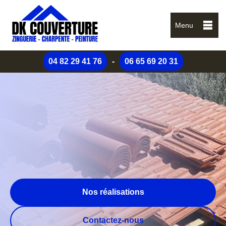
Menu
04 82 29 41 76
-
06 65 69 20 31
Nos réalisations
Contactez-nous