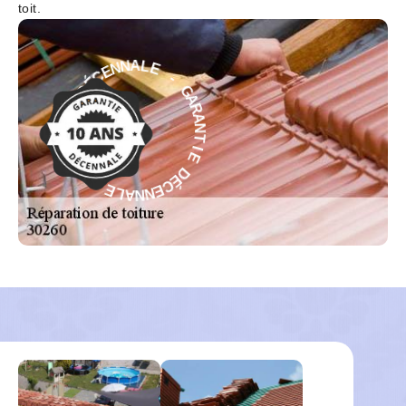
toit.
-
E
G
L
A
A
R
N
A
N
N
E
T
C
É
I
E
D
D
E
É
I
C
T
E
N
N
A
N
R
A
A
L
G
E
-