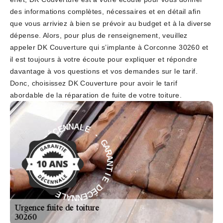
des informations complètes, nécessaires et en détail afin
que vous arriviez à bien se prévoir au budget et à la diverse
dépense. Alors, pour plus de renseignement, veuillez
appeler DK Couverture qui s’implante à Corconne 30260 et
il est toujours à votre écoute pour expliquer et répondre
davantage à vos questions et vos demandes sur le tarif.
Donc, choisissez DK Couverture pour avoir le tarif
abordable de la réparation de fuite de votre toiture.
E
-
L
G
A
A
N
R
N
A
E
N
C
T
É
D
I
E
E
D
I
É
T
C
N
E
A
N
R
N
A
A
G
L
-
E