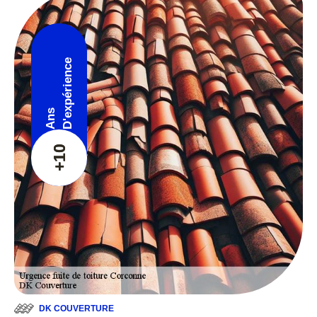
D'expérience
Ans
+10
DK COUVERTURE